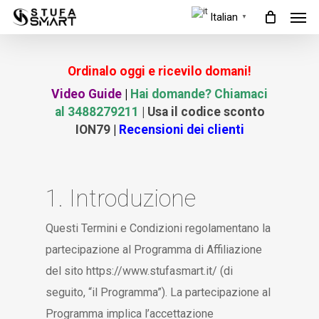
Men
Skip
Italian
▼
to
main
Ordinalo oggi e ricevilo domani!
content
Video Guide
|
Hai domande? Chiamaci
al 3488279211
| Usa il codice sconto
ION79
|
Recensioni dei clienti
1. Introduzione
Questi Termini e Condizioni regolamentano la
partecipazione al Programma di Affiliazione
del sito https://www.stufasmart.it/ (di
seguito, “il Programma”). La partecipazione al
Programma implica l’accettazione