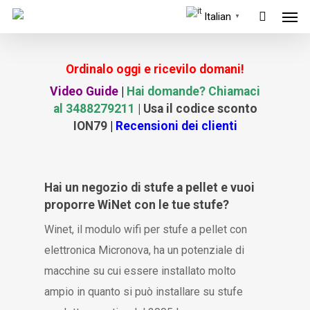
Men
Skip
Italian
▼
to
main
Ordinalo oggi e ricevilo domani!
content
Video Guide
|
Hai domande? Chiamaci
al 3488279211
| Usa il codice sconto
ION79
|
Recensioni dei clienti
Hai un negozio di stufe a pellet e vuoi
proporre WiNet con le tue stufe?
Winet, il modulo wifi per stufe a pellet con
elettronica Micronova, ha un potenziale di
macchine su cui essere installato molto
ampio in quanto si può installare su stufe