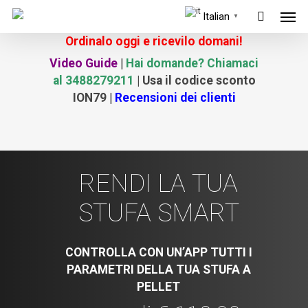
Men
Skip
Italian
▼
to
Ordinalo oggi e ricevilo domani!
main
Video Guide
|
Hai domande? Chiamaci
content
al 3488279211
| Usa il codice sconto
ION79
|
Recensioni dei clienti
RENDI
LA
TUA
STUFA
SMART
CONTROLLA CON UN’APP TUTTI I
PARAMETRI DELLA TUA STUFA A
PELLET