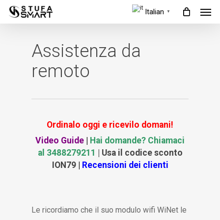
Men
Skip
Italian
▼
to
main
Assistenza da
content
remoto
Ordinalo oggi e ricevilo domani!
Video Guide
|
Hai domande? Chiamaci
al 3488279211
| Usa il codice sconto
ION79
|
Recensioni dei clienti
Le ricordiamo che il suo modulo wifi WiNet le