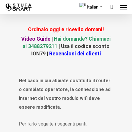
Men
Skip
Italian
▼
to
main
Ordinalo oggi e ricevilo domani!
content
Video Guide
|
Hai domande? Chiamaci
al 3488279211
| Usa il codice sconto
ION79
|
Recensioni dei clienti
Nel caso in cui abbiate sostituito il router
o cambiato operatore, la connessione ad
internet del vostro modulo wifi deve
essere modificata.
Per farlo seguite i seguenti punti: