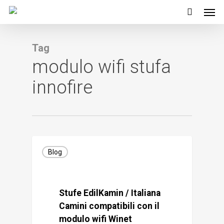
Men
Skip
to
main
Tag
content
modulo wifi stufa
innofire
Blog
Stufe EdilKamin / Italiana
Camini compatibili con il
modulo wifi Winet