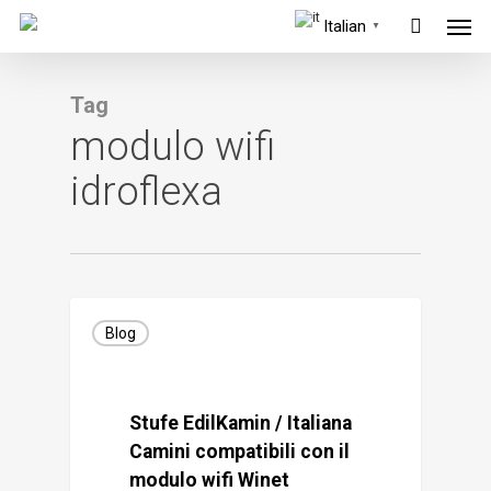
Men
Skip
Italian
▼
to
main
Tag
content
modulo wifi
idroflexa
Blog
Stufe EdilKamin / Italiana
Camini compatibili con il
modulo wifi Winet