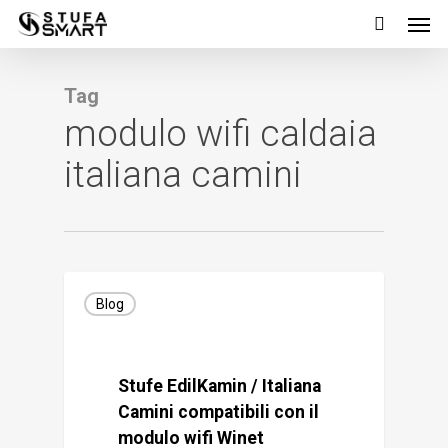
Men
Skip
to
main
Tag
content
modulo wifi caldaia
italiana camini
Blog
Stufe EdilKamin / Italiana
Camini compatibili con il
modulo wifi Winet