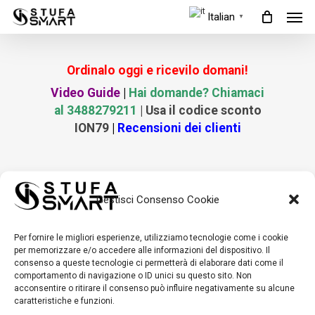
Men
Skip
Italian
▼
to
main
Ordinalo oggi e ricevilo domani!
content
Video Guide
|
Hai domande? Chiamaci
al 3488279211
| Usa il codice sconto
ION79
|
Recensioni dei clienti
[mwai_chatbot]
Gestisci Consenso Cookie
Per fornire le migliori esperienze, utilizziamo tecnologie come i cookie
per memorizzare e/o accedere alle informazioni del dispositivo. Il
consenso a queste tecnologie ci permetterà di elaborare dati come il
comportamento di navigazione o ID unici su questo sito. Non
acconsentire o ritirare il consenso può influire negativamente su alcune
caratteristiche e funzioni.