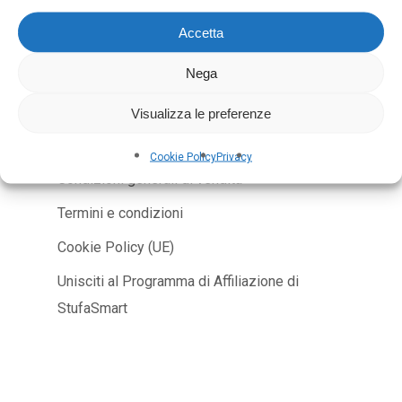
Accetta
AZ Commerciale Via Gelpi 43 Edolo
Nega
p.iva 04137350981
Visualizza le preferenze
Cookie Policy
Privacy
Condizioni generali di vendita
Termini e condizioni
Cookie Policy (UE)
Unisciti al Programma di Affiliazione di
StufaSmart